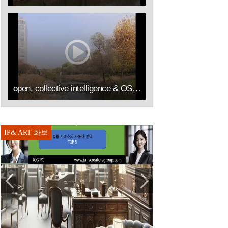
open, collective intelligence & OSS by IP&ART(김승열 RICHARD SUNG YOUL KIM한송온라인컨설팅센터대표이사HSOLLC)
IP& ART 화보