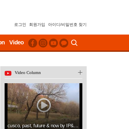
로그인
회원가입
아이디/비밀번호 찾기
on
Video
Video Column
cusco, past, future & now by IP&ART(김승열 RICHARD SUNG YOUL KIM한송온라인컨설팅센터대표이사HSOLLC)