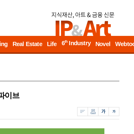
th
6
Industry
ing
Real Estate
Life
Novel
Webto
 파이브