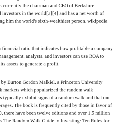
 is currently the chairman and CEO of Berkshire
AI Present and Future in the Legal Fields Under the R
 investors in the world[3][4] and has a net worth of
ng him the world's sixth-wealthiest person. wikipedia
a financial ratio that indicates how profitable a company
te management, analysts, and investors can use ROA to
s assets to generate a profit.
by Burton Gordon Malkiel, a Princeton University
ock markets which popularized the random walk
es typically exhibit signs of a random walk and that one
ages. The book is frequently cited by those in favor of
0, there have been twelve editions and over 1.5 million
n is The Random Walk Guide to Investing: Ten Rules for