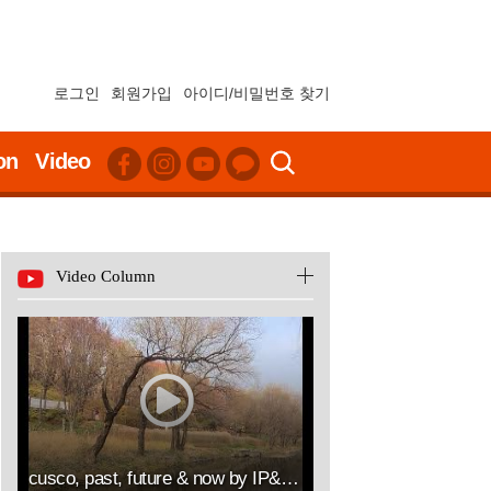
로그인
회원가입
아이디/비밀번호 찾기
on
Video
Video Column
cusco, past, future & now by IP&ART(김승열 RICHARD SUNG YOUL KIM한송온라인컨설팅센터대표이사HSOLLC)