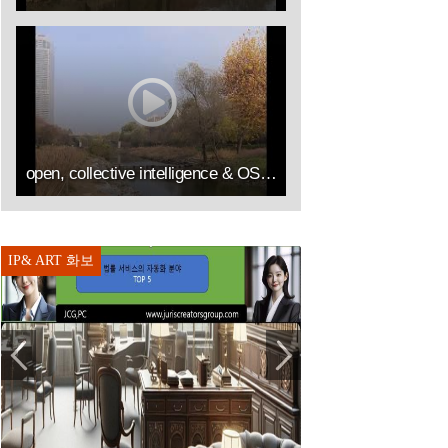
open, collective intelligence & OSS by IP&ART(김승열 RICHARD SUNG YOUL KIM한송온라인컨설팅센터대표이사HSOLLC)
IP& ART 화보