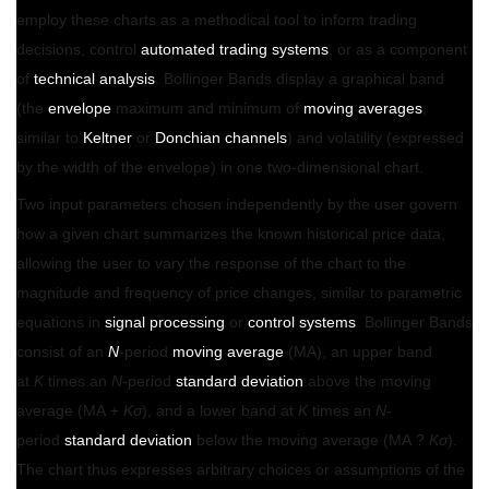
employ these charts as a methodical tool to inform trading
decisions, control
automated trading systems
, or as a component
of
technical analysis
. Bollinger Bands display a graphical band
(the
envelope
maximum and minimum of
moving averages
,
similar to
Keltner
or
Donchian channels
) and volatility (expressed
by the width of the envelope) in one two-dimensional chart.
Two input parameters chosen independently by the user govern
how a given chart summarizes the known historical price data,
allowing the user to vary the response of the chart to the
magnitude and frequency of price changes, similar to parametric
equations in
signal processing
or
control systems
. Bollinger Bands
consist of an
N
-period
moving average
(MA), an upper band
at
K
times an
N
-period
standard deviation
above the moving
average (MA +
Kσ
), and a lower band at
K
times an
N
-
period
standard deviation
below the moving average (MA ?
Kσ
).
The chart thus expresses arbitrary choices or assumptions of the