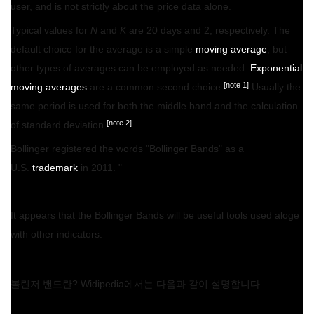
user, and is not strictly about the price data alone.
Typical values for
N
and
K
are 20 days and 2, respectively. The
default choice for the average is a simple
moving average
, but
other types of averages can be employed as needed.
Exponential
[note 1]
moving averages
are a common second choice.
Usually the
same period is used for both the middle band and the calculation
[note 2]
of standard deviation.
Bollinger registered the words "Bollinger Bands" as a
U.S.
trademark
in 2011. "
It appears that the Bollinger Bands will be useful tools used aloge
with other indicators.
볼린저 밴드란? Widipedia에서는 다음과 같이 설명합니다.