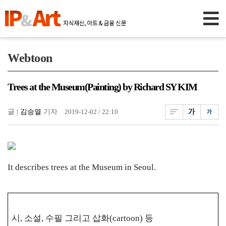
Webtoon
Trees at the Museum(Painting) by Richard SY KIM
글 |
김승열
기자
2019-12-02 / 22:10
It describes trees at the Museum in Seoul.
시, 소설, 수필 그리고 삽화(cartoon) 등